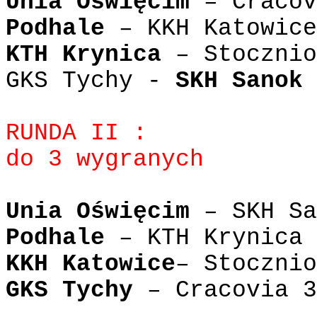
Unia Oświęcim
– Cracov
Podhale
– KKH Katowice
KTH Krynica
– Stocznio
GKS Tychy -
SKH Sanok
RUNDA II :
do 3 wygranych
Unia Oświęcim
– SKH Sa
Podhale
– KTH Krynica 
KKH Katowice
– Stocznio
GKS Tychy
– Cracovia 3