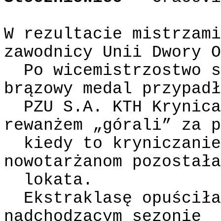
W rezultacie mistrzami
zawodnicy Unii Dwory O
Po wicemistrzostwo s
brązowy medal przypadł
PZU S.A. KTH Krynica
rewanżem „górali” za p
kiedy to kryniczanie
nowotarżanom pozostała
lokata.
Ekstraklasę opuściła
nadchodzącym sezonie