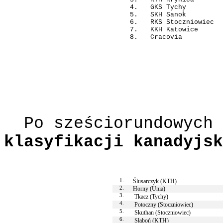
4.
GKS Tychy
5.
SKH Sanok
6.
RKS Stoczniowiec
7.
KKH Katowice
8.
Cracovia
Po sześciorundowych 
klasyfikacji kanadyjsk
1.
Ślusarczyk (KTH)
2.
Horny (Unia)
3.
Tkacz (Tychy)
4.
Potoczny (Stoczniowiec)
5.
Skuthan (Stoczniowiec)
6.
Słaboń (KTH)