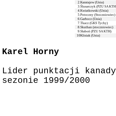
2.
Karatajew (Unia)
3.
Ślusarczyk (PZU SA KTH
4.
Kwiatkowski (Unia)
5.
Potoczny (Stoczniowiec)
6.
Garbocz (Unia)
7.
Tkacz (GKS Tychy)
8.
Skuthan (stoczniowiec)
9.
Słaboń (PZU SA KTH)
10
Klisiak (Unia)
Karel Horny
Lider punktacji kanady
sezonie 1999/2000