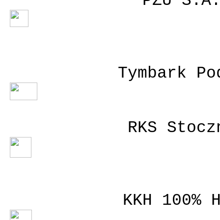
PZU S.A
Tymbark Po
RKS Stocz
KKH 100% 