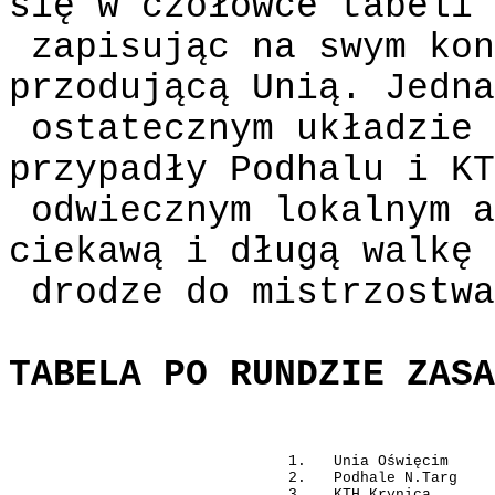
się w czołówce tabeli
zapisując na swym kon
przodującą Unią. Jedna
ostatecznym układzie 
przypadły Podhalu i KT
odwiecznym lokalnym a
ciekawą i długą walkę 
drodze do mistrzostwa
TABELA PO RUNDZIE ZASA
1.
Unia Oświęcim
2.
Podhale N.Targ
3.
KTH Krynica