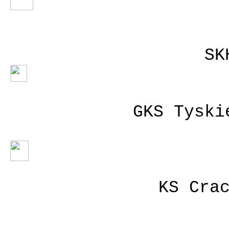
SK
GKS Tyski
KS Cra