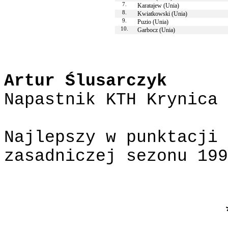
7.
Karatajew (Unia)
8.
Kwiatkowski (Unia)
9.
Puzio (Unia)
10.
Garbocz (Unia)
Artur Ślusarczyk
Napastnik KTH Krynica
Najlepszy w punktacji 
zasadniczej sezonu 199